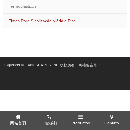
Termoplásticos
Tintas Para Sinalização Viária e Piso
Copyright © LANDSCAPUS INC 版权所有 网站备案号：
网站首页
一键拨打
Productos
Contato