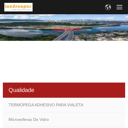
Qualidade
TERMOPEGA ADHESIVO PARA VIALETA
Microesferas De Vidro